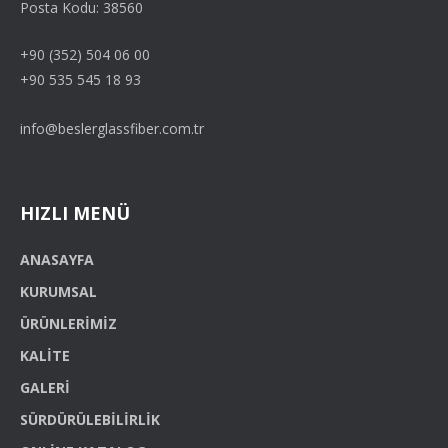
Posta Kodu: 38560
+90 (352) 504 06 00
+90 535 545 18 93
info@beslerglassfiber.com.tr
HIZLI MENÜ
ANASAYFA
KURUMSAL
ÜRÜNLERIMIZ
KALITE
GALERI
SÜRDÜRÜLEBILIRLIK