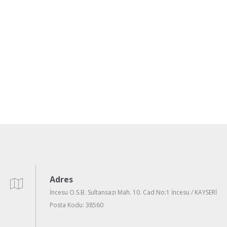
Adres
İncesu O.S.B. Sultansazı Mah. 10. Cad No:1 İncesu / KAYSERİ
Posta Kodu: 38560