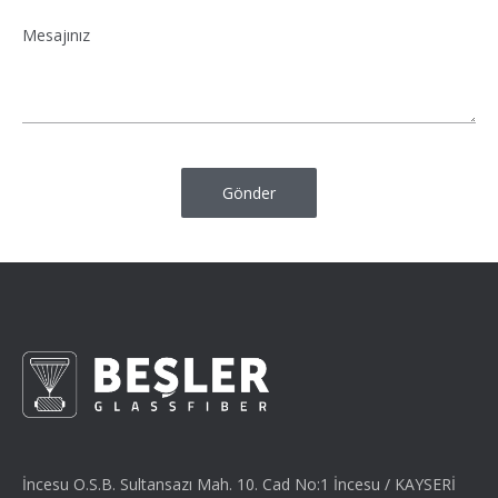
İncesu O.S.B. Sultansazı Mah. 10. Cad No:1 İncesu / KAYSERİ