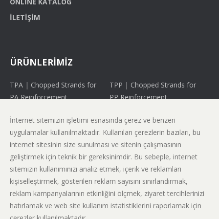
ONLINE KATALOG
İLETIŞIM
ÜRÜNLERİMİZ
TPA | Chopped Strands for
TPP | Chopped Strands for
PA Reinforcement
PP Reinforcement
FW | Direct Roving for
WE | Direct Roving for
İnternet sitemizin işletimi esnasında çerez ve benzeri
Filament Winding
Weaving Applications
uygulamalar kullanılmaktadır. Kullanılan çerezlerin bazıları, bu
PT | Direct Roving for
LFT | Direct Roving for
internet sitesinin size sunulması ve sitenin çalışmasının
Pultrusion
Long Fiber Thermoplastic
geliştirmek için teknik bir gereksinimdir. Bu sebeple, internet
Applications
sitemizin kullanımınızı analiz etmek, içerik ve reklamları
SP | Assembled Roving for
HL | Assembled Roving for
kişiselleştirmek, gösterilen reklam sayısını sınırlandırmak,
Spray Up Applications
Head Liner Applications
reklam kampanyalarının etkinliğini ölçmek, ziyaret tercihlerinizi
hatırlamak ve web site kullanım istatistiklerini raporlamak için
CR | Assembled Roving for
çerezler kullanılmaktadır.